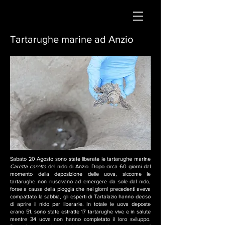
Tartarughe marine ad Anzio
Sabato 20 Agosto sono state liberate le tartarughe marine
Caretta caretta
del nido di Anzio. Dopo circa 60 giorni dal
momento della deposizione delle uova, siccome le
tartarughe non riuscivano ad emergere da sole dal nido,
forse a causa della pioggia che nei giorni precedenti aveva
compattato la sabbia, gli esperti di Tartalazio hanno deciso
di aprire il nido per liberarle. In totale le uova deposte
erano 51, sono state estratte 17 tartarughe vive e in salute
mentre 34 uova non hanno completato il loro sviluppo.